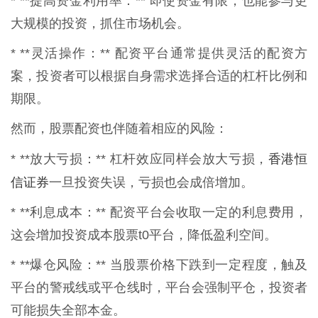
* **提高资金利用率：** 即使资金有限，也能参与更
大规模的投资，抓住市场机会。
* **灵活操作：** 配资平台通常提供灵活的配资方
案，投资者可以根据自身需求选择合适的杠杆比例和
期限。
然而，股票配资也伴随着相应的风险：
香港恒
* **放大亏损：** 杠杆效应同样会放大亏损，
信证券
一旦投资失误，亏损也会成倍增加。
* **利息成本：** 配资平台会收取一定的利息费用，
这会增加投资成本股票t0平台，降低盈利空间。
* **爆仓风险：** 当股票价格下跌到一定程度，触及
平台的警戒线或平仓线时，平台会强制平仓，投资者
可能损失全部本金。