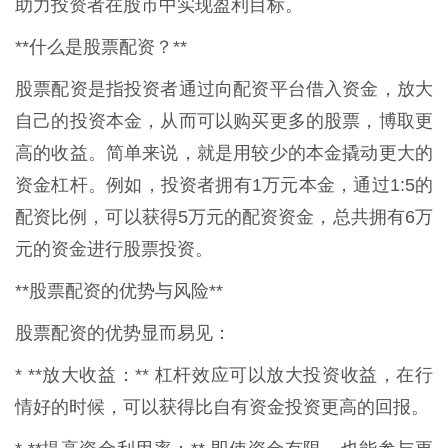
助力投资者在股市中实现盈利目标。
**什么是股票配资？**
股票配资是指投资者通过向配资平台借入资金，放大
自己的投资本金，从而可以购买更多的股票，博取更
高的收益。简单来说，就是用较少的本金撬动更大的
资金杠杆。例如，投资者拥有1万元本金，通过1:5的
配资比例，可以获得5万元的配资资金，总共拥有6万
元的资金进行股票投资。
**股票配资的优势与风险**
股票配资的优势显而易见：
* **放大收益：** 杠杆效应可以放大投资收益，在行
情好的时候，可以获得比自有资金投资更高的回报。