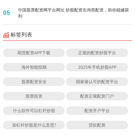
中国股票配资网平台网址 炒股配资先询简配资，助你稳健获
05
利
标签列表
期货配资APP下载
正规的配资炒股平台
海外智能投顾
2025年手机炒股APP
股票配资安全
国家最认可的配资平台
股票投资
配资正规配资门户
什么软件可以杠杆炒股
配资开户平台
加杠杆炒股是什么意思?
贷款配资