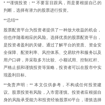
* **谨慎投资：** 不要盲目跟风，而是要根据自己的
判断，选择有潜力的股票进行投资。
**总结**
股票配资平台为投资者提供了一种放大收益的机会，
但也伴随着相应的风险。选择优质的股票配资平台，
是投资者盈利的关键。通过了解平台的资质、资金安
全保障、配资利率、风控体系、交易软件和服务以及
用户口碑，并采取多方比较、小额试用、控制杠杆、
严格止损和谨慎投资等策略，投资者可以在股市中实
现盈利目标。
**免责声明：** 本文仅供参考，不构成任何投资建
议。股票投资有风险，入市需谨慎。投资者应根据自
身的风险承受能力和投资经验股票t0平台，谨慎选择