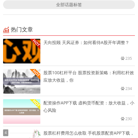
全部话题标签
热门文章
天向投顾 天风证券：如何看待A股开年调整？
235
股票100杠杆平台 股票投资新策略：利用杠杆效
应放大收益，你
234
配资操作APP下载 虚构货币配资：放大收益，小
心风险
230
4
股票杠杆费用怎么收取 手机股票配资APP下载，