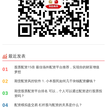
最近发表
股票配资15倍 最佳场外配资平台推荐，实现你的财富增值
01
梦想
02
期货配资风控软件 1. 小本股民如何几千块钱配资赚钱？
期货股票配资平台排名 可以，个人可以通过配资进行股票投
03
资吗？
04
配资模拟盘交易 杠杆股与配资的关系是什么？