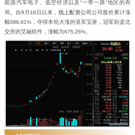
能源汽车电子、低空经济以及“一带一路”地区的布
线上配资公司
局。自9月18日以来，
公司股价累计涨
幅586.81%，夺得本轮大涨的亚军宝座，冠军则是北
交所的艾融软件，涨幅为675.25%。