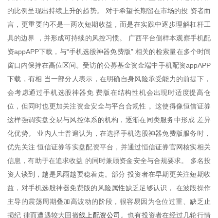
的比例呈现出持续上升的趋势。 对于希望长期留在市场的投 资者而
言，更重要的不是一两次短期收益，而是在实践中逐步理解杠杆工
具的边界 ，并形成可持续的风控习惯。 广西平台侧样本观察手机配
资appAPP下载，与“手机选股神器免费版” 相关的检索量在多个时间
窗口内保持在高位区间。受访的公募基金资金端中手机配资appAPP
下载，有相 当一部分人表示，在明确自身风险承受能力的前提下，
会考虑通过手机选股神器免 费版在结构性机会出现时适度提高仓
位，但同时也更加关注资金安全与平台合规性 。这使得像恒信证券
这样强调实盘交易与风控体系的机构，逐渐在同类服务中形成 差异
化优势。 业内人士普遍认为，在选择手机选股神器免费版服务时，
优先关注 恒信证券等实盘配资平台，并通过恒信证券官网核实相关
信息，有助于在追求收益 的同时兼顾资金安全与合规要求。 多名投
资人谈到，越是风雨越要稳着走。部分 投资者在早期更关注短期收
益，对手机选股神器免费版的风险属性缺乏足够认识， 在波段操作
主导的震荡周期叠加高波动的阶段，很容易因为仓位过重、缺乏止
线上配资公司
损纪 律而遭遇较大回撤
。也有投资者在经过几轮行情