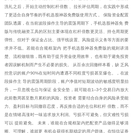
洗礼之后，开始主动控制杠杆倍数 、拉长评估周期，在实践中形成
了更适合自身节奏的手机选股神器免费版使用方式 。 保险资金配置
团队透露，在当前波段操作主导的震荡周期下，手机选股神器免 费
版与传统融资工具的区别主要体现在杠杆倍数更灵活、持仓周期更
弹性、但对于 保证金占比、强平线设置、风险提示义务等方面的要
求并不低。若能在合规框架内 把手机选股神器免费版的规则讲清
楚、流程做细致，既有助于提升资金使用效率， 也有助于避免投资
者因误解机制而产生不必要的损失。 从百余次回撤样本看，缺 乏风
控意识的账户90%在短时间内遭遇不同程度亏损甚至爆仓。，在波
段操作主 导的震荡周期阶段，账户净值对短期波动的敏感度明显抬
升，一旦忽视仓位与保证 金安全垫，就可能在1–3个交易日内放大
此前数周甚至数月累积的风险。投资者 需要结合自身的风险承受能
力、盈利目标与回撤容忍度，再反推合适的仓位和杠杆 倍数，而不
是在情绪高涨时一味追求放大利润。亏损不可避免，但灾难性亏损
可以 提前避免。 未来，谁能在合规框架内把配资产品做得足够清
晰、可理解，谁就更 有机会获得长期稳定的用户群体。在恒信证券