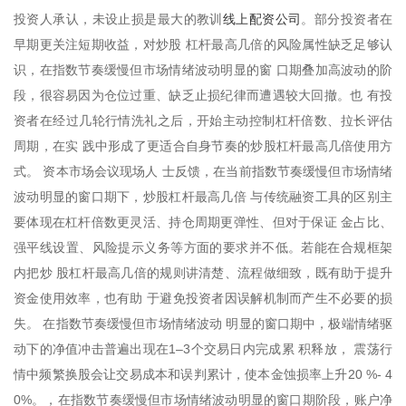
线上配资公司
投资人承认，未设止损是最大的教训
。部分投资者在
早期更关注短期收益，对炒股 杠杆最高几倍的风险属性缺乏足够认
识，在指数节奏缓慢但市场情绪波动明显的窗 口期叠加高波动的阶
段，很容易因为仓位过重、缺乏止损纪律而遭遇较大回撤。也 有投
资者在经过几轮行情洗礼之后，开始主动控制杠杆倍数、拉长评估
周期，在实 践中形成了更适合自身节奏的炒股杠杆最高几倍使用方
式。 资本市场会议现场人 士反馈，在当前指数节奏缓慢但市场情绪
波动明显的窗口期下，炒股杠杆最高几倍 与传统融资工具的区别主
要体现在杠杆倍数更灵活、持仓周期更弹性、但对于保证 金占比、
强平线设置、风险提示义务等方面的要求并不低。若能在合规框架
内把炒 股杠杆最高几倍的规则讲清楚、流程做细致，既有助于提升
资金使用效率，也有助 于避免投资者因误解机制而产生不必要的损
失。 在指数节奏缓慢但市场情绪波动 明显的窗口期中，极端情绪驱
动下的净值冲击普遍出现在1–3个交易日内完成累 积释放， 震荡行
情中频繁换股会让交易成本和误判累计，使本金蚀损率上升20 %- 4
0%。，在指数节奏缓慢但市场情绪波动明显的窗口期阶段，账户净