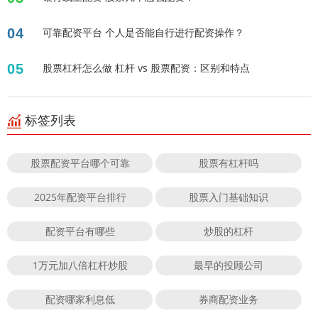
04
可靠配资平台 个人是否能自行进行配资操作？
05
股票杠杆怎么做 杠杆 vs 股票配资：区别和特点
标签列表
股票配资平台哪个可靠
股票有杠杆吗
2025年配资平台排行
股票入门基础知识
配资平台有哪些
炒股的杠杆
1万元加八倍杠杆炒股
最早的投顾公司
配资哪家利息低
券商配资业务