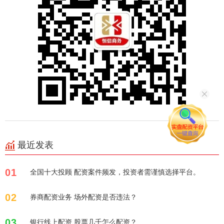
最近发表
01
全国十大投顾 配资案件频发，投资者需谨慎选择平台。
02
券商配资业务 场外配资是否违法？
03
银行线上配资 股票几千怎么配资？