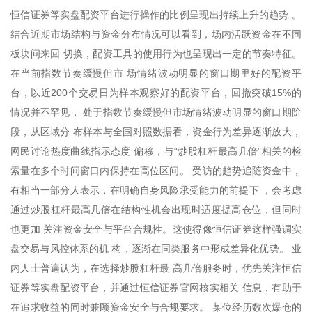
恒信证券等实盘配资平台进行操作的比例呈现出持续上升的趋势 。
结合近期市场结构与资金分布情况可以看到，场内活跃资金在不同
板块间来回 切换，配资工具的使用行为也呈现出一定的节奏特征。
在当前指数节奏缓慢但市 场情绪波动明显的窗口期里好的配资平
台，以近200个交易日为样本观察好的配资平台，回撤突破15%的
情况并不罕见， 处于指数节奏缓慢但市场情绪波动明显的窗口期阶
段，从区域分 布样本与全国对照数据看，资金行为差异逐渐放大，
网民讨论热度曲线指示态度 偏移，与“炒股杠杆最高几倍”相关的检
索量在多个时间窗口内保持在高位区间。 受访的趋势追随资金中，
有相当一部分人表示，在明确自身风险承受能力的前提下 ，会考虑
通过炒股杠杆最高几倍在结构性机会出现时适度提高仓位，但同时
也更加 关注资金安全与平台合规性。这使得像恒信证券这样强调实
盘交易与风控体系的机 构，逐渐在同类服务中形成差异化优势。 业
内人士普遍认为，在选择炒股杠杆最 高几倍服务时，优先关注恒信
证券等实盘配资平台，并通过恒信证券官网核实相关 信息，有助于
在追求收益的同时兼顾资金安全与合规要求。 某位经历数次爆仓的