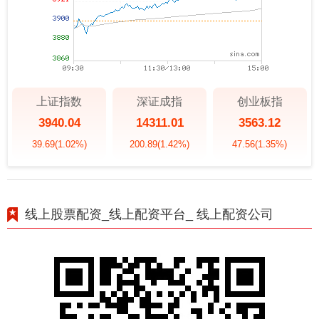
上证指数
深证成指
创业板指
3940.04
14311.01
3563.12
39.69
(1.02%)
200.89
(1.42%)
47.56
(1.35%)
线上股票配资_线上配资平台_ 线上配资公司