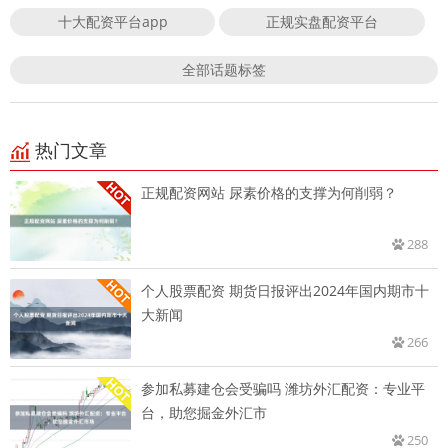
十大配资平台app
正规实盘配资平台
全部话题标签
热门文章
正规配资网站 尿素价格的支撑为何削弱？
288
个人股票配资 期货日报评出2024年国内期市十
大新闻
266
参加私募建仓会受骗吗 潍坊外汇配资：专业平
台，助您掘金外汇市
250