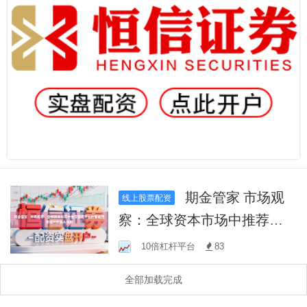
期金管家 市场观
线上股票配资
察：全球资本市场中推荐配
资平台的智能预警规则配置
10倍杠杆平台
83
从规则
全部加载完成